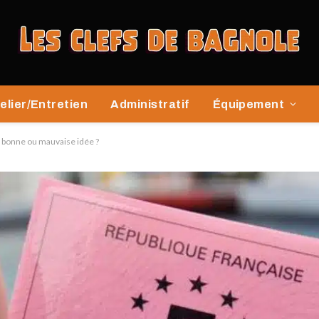
elier/Entretien
Administratif
Équipement
, bonne ou mauvaise idée ?