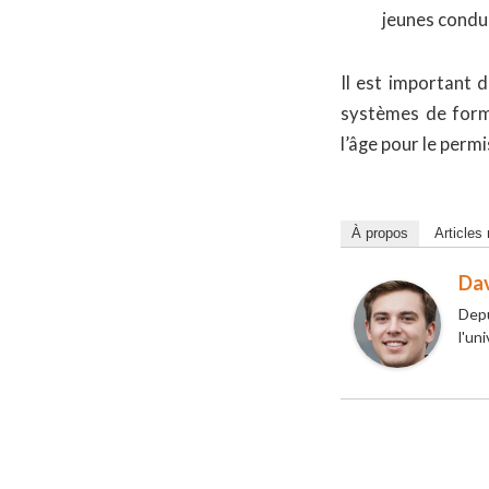
jeunes conduc
Il est important 
systèmes de form
l’âge pour le perm
À propos
Articles
Da
Depu
l'un