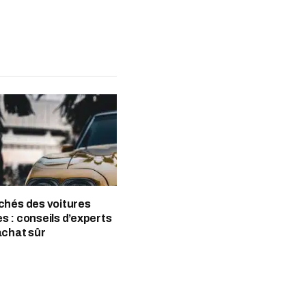
itter
LinkedIn
WhatsApp
chés des voitures
s : conseils d’experts
achat sûr
5