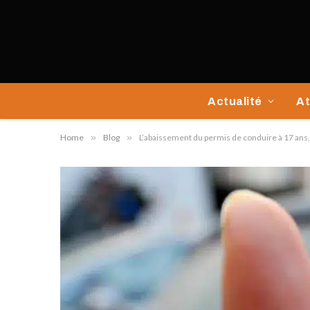
Actualité
At
Home
»
Blog
»
L’abaissement du permis de conduire à 17 ans