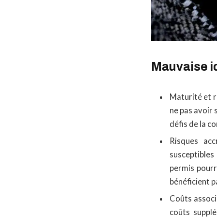
Mauvaise id
Maturité et r
ne pas avoir 
défis de la c
Risques acc
susceptibles 
permis pourra
bénéficient 
Coûts associé
coûts suppl