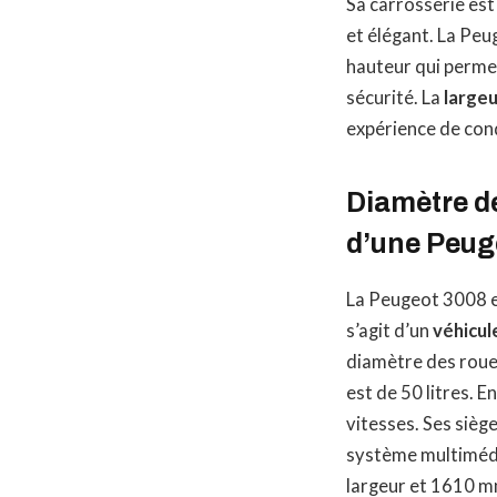
Sa carrosserie es
et élégant. La Peu
hauteur qui permet
sécurité. La
largeu
expérience de cond
Diamètre de
d’une Peug
La Peugeot 3008 e
s’agit d’un
véhicule
diamètre des roue
est de 50 litres. 
vitesses. Ses sièg
système multimédi
largeur et 1610 m