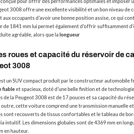
t conçue pour offrir des performances optimales et imposer 
geot 3008 offre une excellente visibilité et un bon niveau de 
 aux occupants d’avoir une bonne position assise, ce qui cont
r
de 1841 mm lui permet également d’offrir suffisamment d’
uite agréable, alors que la
longueur
s roues et capacité du réservoir de c
eot 3008
st un SUV compact produit par le constructeur automobile f
 fiable
et spacieux, doté d’une belle finition et de technologie
s de la Peugeot 3008 est de 17 pouces et sa capacité du rése
En outre, cette voiture comprend une transmission manuelle e
es sont recouverts de tissus confortables et le tableau de bor
a intuitif. Les dimensions globales sont de 4369 mm en lon
m en hauteur.