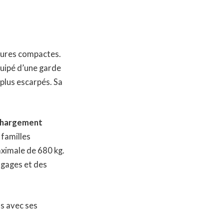
ieures compactes.
uipé d’une garde
 plus escarpés. Sa
chargement
 familles
ximale de 680 kg.
agages et des
ls avec ses