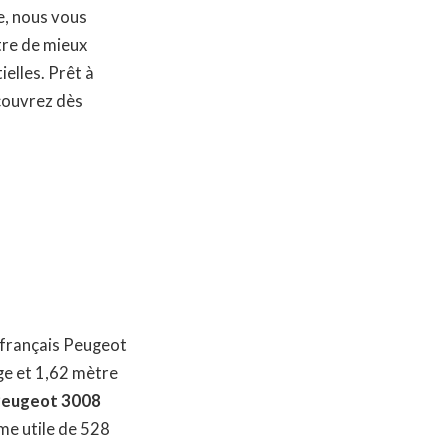
e, nous vous
tre de mieux
elles. Prêt à
écouvrez dès
 français Peugeot
ge et 1,62 mètre
Peugeot 3008
me utile de 528