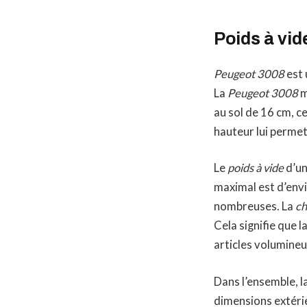
Poids à vid
Peugeot 3008
est 
La
Peugeot 3008
m
au sol de 16 cm, c
hauteur lui permet
Le
poids à vide
d’un
maximal est d’envir
nombreuses. La
ch
Cela signifie que 
articles volumineu
Dans l’ensemble, l
dimensions extéri