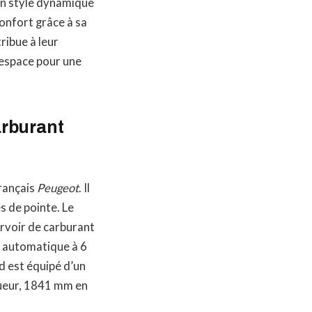
un style dynamique
confort grâce à sa
ribue à leur
espace pour une
arburant
rançais
Peugeot
. Il
s de pointe. Le
rvoir de carburant
t automatique à 6
d est équipé d’un
gueur, 1841 mm en