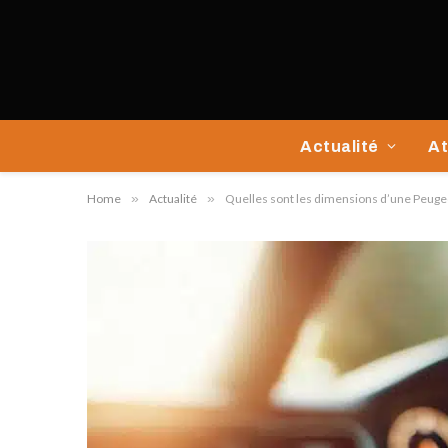
Actualité
At
Home
»
Actualité
»
Quelles sont les dimensions d’une Peuge