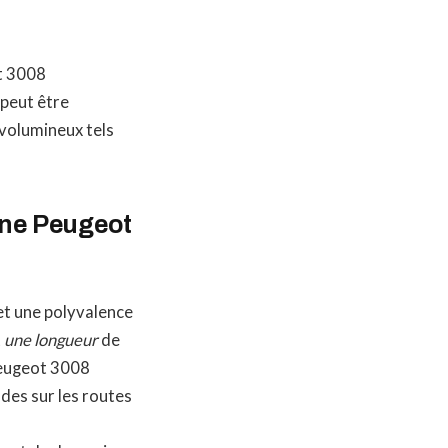
ot 3008
peut être
 volumineux tels
’une Peugeot
et une polyvalence
t
une longueur
de
Peugeot 3008
ades sur les routes