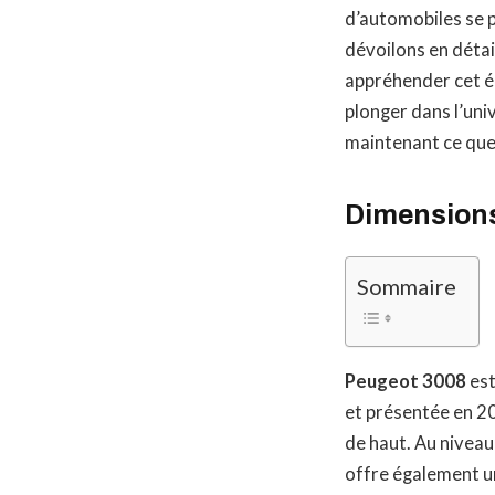
d’automobiles se p
dévoilons en déta
appréhender cet él
plonger dans l’uni
maintenant ce que
Dimensions
Sommaire
Peugeot 3008
est
et présentée en 20
de haut. Au niveau
offre également un