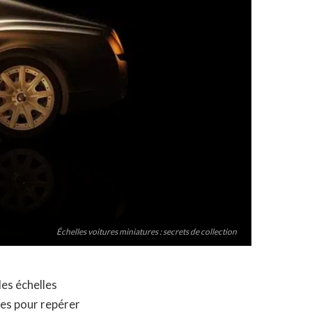
Échelles voitures miniatures : secrets de collection
es échelles
ues pour repérer