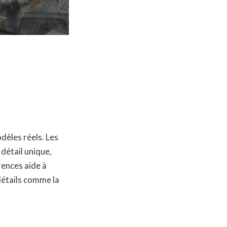
dèles réels. Les
 détail unique,
rences aide à
détails comme la