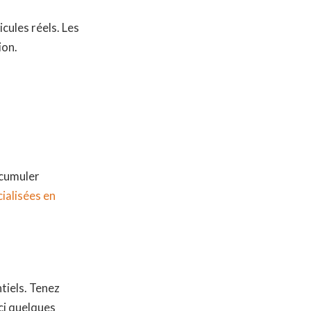
cules réels. Les
ion.
ccumuler
cialisées en
tiels. Tenez
ci quelques