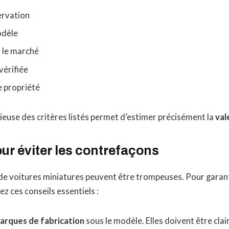
ervation
odèle
 le marché
vérifiée
e propriété
euse des critères listés permet d’estimer précisément la
val
ur éviter les contrefaçons
e voitures miniatures peuvent être trompeuses. Pour garanti
ez ces conseils essentiels :
arques de fabrication
sous le modèle. Elles doivent être clai