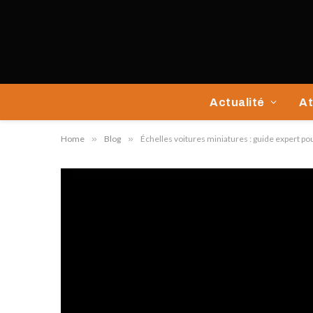
Actualité
At
Home
»
Blog
»
Échelles voitures miniatures : guide expert p