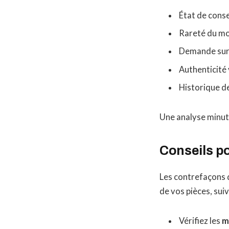
État de cons
Rareté du m
Demande sur
Authenticité 
Historique d
Une analyse minuti
Conseils po
Les contrefaçons d
de vos pièces, suiv
Vérifiez les
m